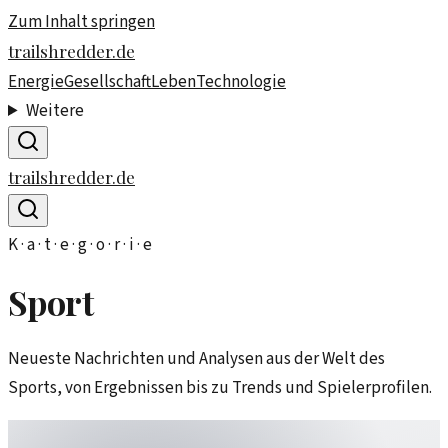
Zum Inhalt springen
trailshredder.de
Energie
Gesellschaft
Leben
Technologie
Weitere
trailshredder.de
K · a · t · e · g · o · r · i · e
Sport
Neueste Nachrichten und Analysen aus der Welt des
Sports, von Ergebnissen bis zu Trends und Spielerprofilen.