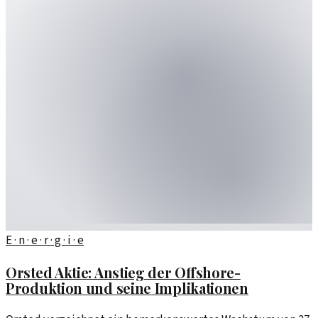
E · n · e · r · g · i · e
Orsted Aktie: Anstieg der Offshore-
Produktion und seine Implikationen