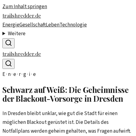
Zum Inhalt springen
trailshredder.de
Energie
Gesellschaft
Leben
Technologie
Weitere
trailshredder.de
E · n · e · r · g · i · e
Schwarz auf Weiß: Die Geheimnisse
der Blackout-Vorsorge in Dresden
In Dresden bleibt unklar, wie gut die Stadt für einen
möglichen Blackout gerüstet ist. Die Details des
Notfallplans werden geheim gehalten, was Fragen aufwirft.