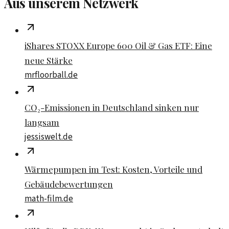
Aus unserem Netzwerk
iShares STOXX Europe 600 Oil & Gas ETF: Eine
neue Stärke
mrfloorball.de
CO₂-Emissionen in Deutschland sinken nur
langsam
jessiswelt.de
Wärmepumpen im Test: Kosten, Vorteile und
Gebäudebewertungen
math-film.de