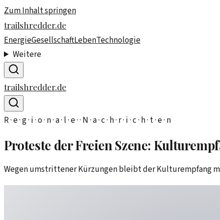
Zum Inhalt springen
trailshredder.de
Energie
Gesellschaft
Leben
Technologie
Weitere
trailshredder.de
R · e · g · i · o · n · a · l · e · · N · a · c · h · r · i · c · h · t · e · n
Proteste der Freien Szene: Kulturemp
Wegen umstrittener Kürzungen bleibt der Kulturempfang mit 