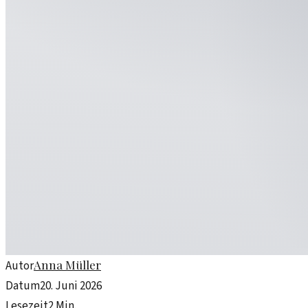
Anna Müller
Autor
Datum
20. Juni 2026
Lesezeit
2
Min.