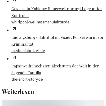
Gasleck in Koblenz: Feuerwehr bringt Lage unter
Kontrolle
whirlpool-wellnessmanufaktur.de
Ludwigsburgs Bahnhof im Visier: Polizei warnt vor
Kriminalität
medienfabrik-gt.de
Papst weiht höchsten Kirchturm der Welt in der
Sagrada Família
the-short-story.de
Weiterlesen