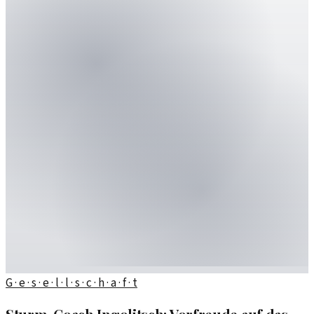
G · e · s · e · l · l · s · c · h · a · f · t