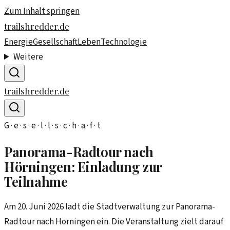
Zum Inhalt springen
trailshredder.de
Energie
Gesellschaft
Leben
Technologie
Weitere
trailshredder.de
G · e · s · e · l · l · s · c · h · a · f · t
Panorama-Radtour nach
Hörningen: Einladung zur
Teilnahme
Am 20. Juni 2026 lädt die Stadtverwaltung zur Panorama-
Radtour nach Hörningen ein. Die Veranstaltung zielt darauf