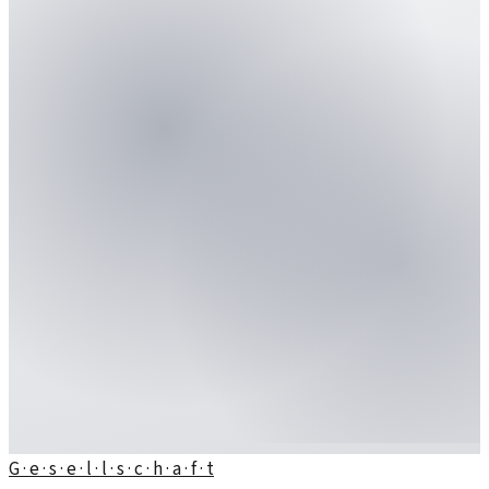
G · e · s · e · l · l · s · c · h · a · f · t