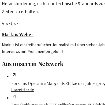
Herausforderung, nicht nur technische Standards zu 
Zeiten zu erhalten.
A · u · t · o · r
Markus Weber
Markus ist ein freiberuflicher Journalist mit über sieben Ja
Interviews mit Prominenten geführt.
Aus unserem Netzwerk
Porsche: Operative Marge als Stütze der Jahrespr
lisazeitter.de
Entscheidungsspiel: TV Herlikofen gegen SV Pfahl