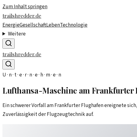
Zum Inhalt springen
trailshredder.de
Energie
Gesellschaft
Leben
Technologie
Weitere
trailshredder.de
U · n · t · e · r · n · e · h · m · e · n
Lufthansa-Maschine am Frankfurter F
Ein schwerer Vorfall am Frankfurter Flughafen ereignete sich
Zuverlässigkeit der Flugzeugtechnik auf.